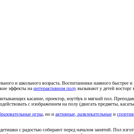
ьного и школьного возраста. Воспитанники намного быстрее и к
ские эффекты на
интерактивном полу
вызывают у детей восторг к
считывающих касание, проектор, ноутбук и мягкий пол. Препода
действовать с изображением на полу (двигать предметы, касатьс
бразовательные игры
, но и
активные, развлекательные
и
спорти
й детишки с радостью собирают перед началом занятий. Пол изг