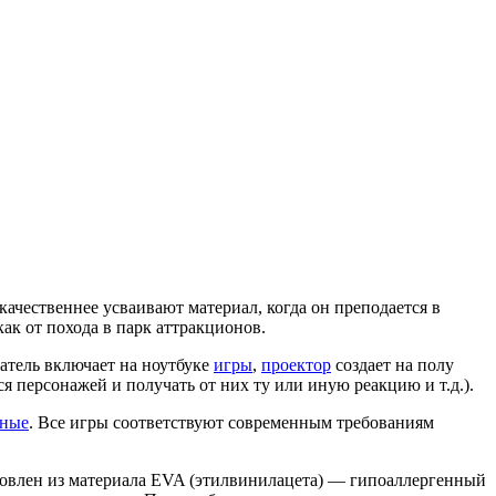
ачественнее усваивают материал, когда он преподается в
ак от похода в парк аттракционов.
ватель включает на ноутбуке
игры
,
проектор
создает на полу
я персонажей и получать от них ту или иную реакцию и т.д.).
вные
. Все игры соответствуют современным требованиям
отовлен из материала EVA (этилвинилацета) — гипоаллергенный